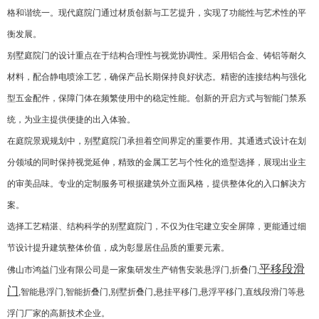
格和谐统一。现代庭院门通过材质创新与工艺提升，实现了功能性与艺术性的平
衡发展。
别墅庭院门的设计重点在于结构合理性与视觉协调性。采用铝合金、铸铝等耐久
材料，配合静电喷涂工艺，确保产品长期保持良好状态。精密的连接结构与强化
型五金配件，保障门体在频繁使用中的稳定性能。创新的开启方式与智能门禁系
统，为业主提供便捷的出入体验。
在庭院景观规划中，别墅庭院门承担着空间界定的重要作用。其通透式设计在划
分领域的同时保持视觉延伸，精致的金属工艺与个性化的造型选择，展现出业主
的审美品味。专业的定制服务可根据建筑外立面风格，提供整体化的入口解决方
案。
选择工艺精湛、结构科学的别墅庭院门，不仅为住宅建立安全屏障，更能通过细
节设计提升建筑整体价值，成为彰显居住品质的重要元素。
平移段滑
佛山市鸿益门业有限公司是一家集研发生产销售安装悬浮门,折叠门,
门
,智能悬浮门,智能折叠门,别墅折叠门,悬挂平移门,悬浮平移门,直线段滑门等悬
浮门厂家的高新技术企业。