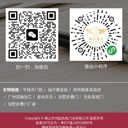
微信小程序
扫一扫，加微信
友情链接：
平移开门机
锯片磨齿机
得劳斯集装箱房
广州四轴加工
拨动开关
别墅折叠门
无轨直线门
别墅折叠门厂家
Copyright © 佛山市鸿益机电门业有限公司 版权所有
备案/许可证号：粤ICP备16053860号
网络营销策划服务商—意合云