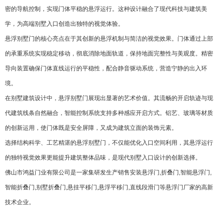
密的导航控制，实现门体平稳的悬浮运行。这种设计融合了现代科技与建筑美
学，为高端别墅入口创造出独特的视觉体验。
悬浮别墅门的核心亮点在于其创新的悬浮机制与简洁的视觉效果。门体通过上部
的承重系统实现稳定移动，彻底消除地面轨道，保持地面完整性与美观度。精密
导向装置确保门体直线运行的平稳性，配合静音驱动系统，营造宁静的出入环
境。
在别墅建筑设计中，悬浮别墅门展现出显著的艺术价值。其流畅的开启轨迹与现
代建筑线条自然融合，智能控制系统支持多种感应开启方式。铝艺、玻璃等材质
的创新运用，使门体既是安全屏障，又成为建筑立面的装饰元素。
选择结构科学、工艺精湛的悬浮别墅门，不仅能优化入口空间利用，其悬浮运行
的独特视觉效果更能提升建筑整体品味，是现代别墅入口设计的创新选择。
佛山市鸿益门业有限公司是一家集研发生产销售安装悬浮门,折叠门,智能悬浮门,
智能折叠门,别墅折叠门,
悬挂平移门
,悬浮平移门,直线段滑门等悬浮门厂家的高新
技术企业。